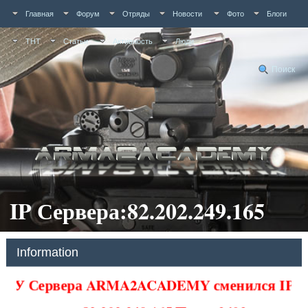
Главная
Форум
Отряды
Новости
Фото
Блоги
ТНТ
Статьи
Активность
Люди
Поиск
IP Сервера:82.202.249.165
Information
У Сервера ARMA2ACADEMY сменился IP