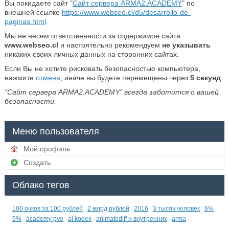
Вы покидаете сайт "
Сайт сервера ARMA2.ACADEMY
" по
внешней ссылке
https://www.webseo.cl/d5/desarrollo-de-
paginas.html
.
Мы не несем ответственности за содержимое сайта
www.webseo.cl
и настоятельно рекомендуем
не указывать
никаких своих личных данных на сторонних сайтах.
Если Вы не хотите рисковать безопасностью компьютера,
нажмите
отмена
, иначе вы будете перемещены через
5
секунд
"Сайт сервера ARMA2.ACADEMY" всегда заботится о вашей
безопасности.
Меню пользователя
Мой профиль
Создать
Облако тегов
100 очков за 100 рублей
2 млрд рублей
2016
3 тысяч человек
6%
9%
academy pve
ai kodex
animatediff и внутренних
arma