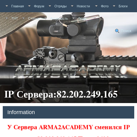
Главная
Форум
Отряды
Новости
Фото
Блоги
ТНТ
Статьи
Активность
Люди
Поиск
IP Сервера:82.202.249.165
Information
У Сервера ARMA2ACADEMY сменился IP