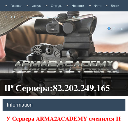
Главная
Форум
Отряды
Новости
Фото
Блоги
ТНТ
Статьи
Активность
Люди
Поиск
IP Сервера:82.202.249.165
Information
У Сервера ARMA2ACADEMY сменился IP