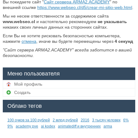
Вы покидаете сайт "
Сайт сервера ARMA2.ACADEMY
" по
внешней ссылке
https://www.webseo.cl/d5/crear-mi-sitio-web.html
.
Мы не несем ответственности за содержимое сайта
www.webseo.cl
и настоятельно рекомендуем
не указывать
никаких своих личных данных на сторонних сайтах.
Если Вы не хотите рисковать безопасностью компьютера,
нажмите
отмена
, иначе вы будете перемещены через
4
секунд
"Сайт сервера ARMA2.ACADEMY" всегда заботится о вашей
безопасности.
Меню пользователя
Мой профиль
Создать
Облако тегов
100 очков за 100 рублей
2 млрд рублей
2016
3 тысяч человек
6%
9%
academy pve
ai kodex
animatediff и внутренних
arma