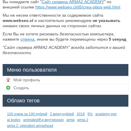
Вы покидаете сайт "
Сайт сервера ARMA2.ACADEMY
" по
внешней ссылке
https://www.webseo.cl/d5/crea-sitios-web.html
.
Мы не несем ответственности за содержимое сайта
www.webseo.cl
и настоятельно рекомендуем
не указывать
никаких своих личных данных на сторонних сайтах.
Если Вы не хотите рисковать безопасностью компьютера,
нажмите
отмена
, иначе вы будете перемещены через
5
секунд
"Сайт сервера ARMA2.ACADEMY" всегда заботится о вашей
безопасности.
Меню пользователя
Мой профиль
Создать
Облако тегов
100 очков за 100 рублей
2 млрд рублей
2016
9%
academy pve
ai kodex
animatediff и внутренних
arma
arma 2
arma 2: operation arrowhead