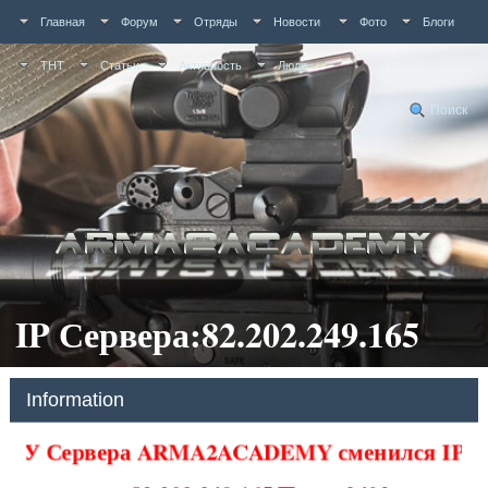
Главная
Форум
Отряды
Новости
Фото
Блоги
ТНТ
Статьи
Активность
Люди
Поиск
IP Сервера:82.202.249.165
Information
У Сервера ARMA2ACADEMY сменился IP