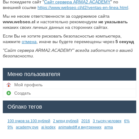
Вы покидаете сайт "
Сайт сервера ARMA2.ACADEMY
" по
внешней ссылке
https://www.webseo.cl/d2/ventas-en-linea.html
.
Мы не несем ответственности за содержимое сайта
www.webseo.cl
и настоятельно рекомендуем
не указывать
никаких своих личных данных на сторонних сайтах.
Если Вы не хотите рисковать безопасностью компьютера,
нажмите
отмена
, иначе вы будете перемещены через
5
секунд
"Сайт сервера ARMA2.ACADEMY" всегда заботится о вашей
безопасности.
Меню пользователя
Мой профиль
Создать
Облако тегов
100 очков за 100 рублей
2 млрд рублей
2016
3 тысяч человек
6%
9%
academy pve
ai kodex
animatediff и внутренних
arma