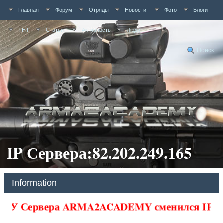
Главная
Форум
Отряды
Новости
Фото
Блоги
ТНТ
Статьи
Активность
Люди
Поиск
IP Сервера:82.202.249.165
Information
У Сервера ARMA2ACADEMY сменился IP