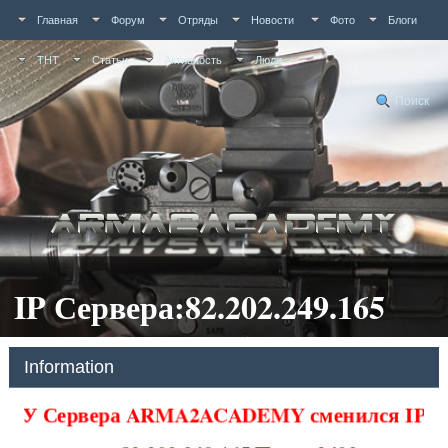
Главная
Форум
Отряды
Новости
Фото
Блоги
ТНТ
Статьи
Активность
Люди
Поиск
IP Сервера:82.202.249.165
Information
У Сервера ARMA2ACADEMY сменился IP