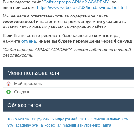
Вы покидаете сайт "
Сайт сервера ARMA2.ACADEMY
" по
внешней ссылке
https://www.webseo.cl/d2/tiendasvirtuales.html
.
Мы не несем ответственности за содержимое сайта
www.webseo.cl
и настоятельно рекомендуем
не указывать
никаких своих личных данных на сторонних сайтах.
Если Вы не хотите рисковать безопасностью компьютера,
нажмите
отмена
, иначе вы будете перемещены через
4
секунд
"Сайт сервера ARMA2.ACADEMY" всегда заботится о вашей
безопасности.
Меню пользователя
Мой профиль
Создать
Облако тегов
100 очков за 100 рублей
2 млрд рублей
2016
3 тысяч человек
6%
9%
academy pve
ai kodex
animatediff и внутренних
arma