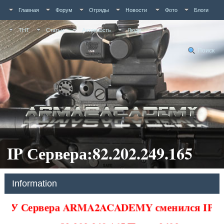
Главная
Форум
Отряды
Новости
Фото
Блоги
ТНТ
Статьи
Активность
Люди
Поиск
IP Сервера:82.202.249.165
Information
У Сервера ARMA2ACADEMY сменился IP