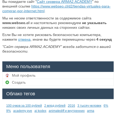
Вы покидаете сайт "
Сайт сервера ARMA2.ACADEMY
" по
внешней ссылке
https://www.webseo.cl/d2/tiendas-virtuales-para-
comprar-por-internet.html
.
Мы не несем ответственности за содержимое сайта
www.webseo.cl
и настоятельно рекомендуем
не указывать
никаких своих личных данных на сторонних сайтах.
Если Вы не хотите рисковать безопасностью компьютера,
нажмите
отмена
, иначе вы будете перемещены через
4
секунд
"Сайт сервера ARMA2.ACADEMY" всегда заботится о вашей
безопасности.
Меню пользователя
Мой профиль
Создать
Облако тегов
100 очков за 100 рублей
2 млрд рублей
2016
3 тысяч человек
6%
9%
academy pve
ai kodex
animatediff и внутренних
arma