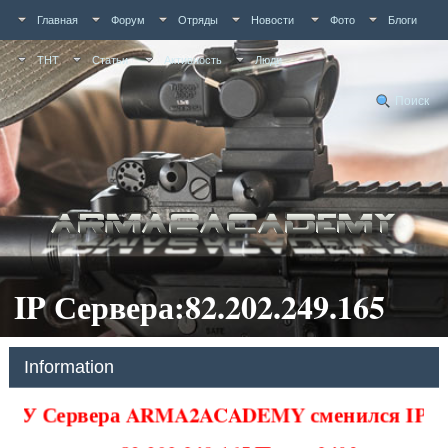
Главная
Форум
Отряды
Новости
Фото
Блоги
ТНТ
Статьи
Активность
Люди
Поиск
IP Сервера:82.202.249.165
Information
У Сервера ARMA2ACADEMY сменился IP