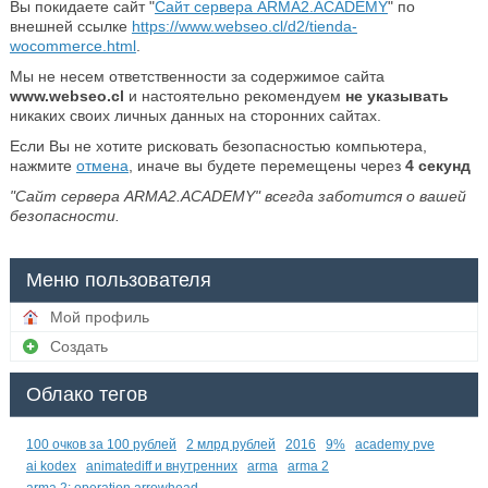
Вы покидаете сайт "
Сайт сервера ARMA2.ACADEMY
" по
внешней ссылке
https://www.webseo.cl/d2/tienda-
wocommerce.html
.
Мы не несем ответственности за содержимое сайта
www.webseo.cl
и настоятельно рекомендуем
не указывать
никаких своих личных данных на сторонних сайтах.
Если Вы не хотите рисковать безопасностью компьютера,
нажмите
отмена
, иначе вы будете перемещены через
4
секунд
"Сайт сервера ARMA2.ACADEMY" всегда заботится о вашей
безопасности.
Меню пользователя
Мой профиль
Создать
Облако тегов
100 очков за 100 рублей
2 млрд рублей
2016
9%
academy pve
ai kodex
animatediff и внутренних
arma
arma 2