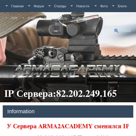
Главная
Форум
Отряды
Новости
Фото
Блоги
ТНТ
Статьи
Активность
Люди
Поиск
IP Сервера:82.202.249.165
Information
У Сервера ARMA2ACADEMY сменился IP