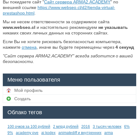
Вы покидаете сайт "
Сайт сервера ARMA2.ACADEMY
" по
внешней ссылке
https://www.webseo.cl/d2/tienda-virtual-
prestashop.html
.
Мы не несем ответственности за содержимое сайта
www.webseo.cl
и настоятельно рекомендуем
не указывать
никаких своих личных данных на сторонних сайтах.
Если Вы не хотите рисковать безопасностью компьютера,
нажмите
отмена
, иначе вы будете перемещены через
4
секунд
"Сайт сервера ARMA2.ACADEMY" всегда заботится о вашей
безопасности.
Меню пользователя
Мой профиль
Создать
Облако тегов
100 очков за 100 рублей
2 млрд рублей
2016
3 тысяч человек
6%
9%
academy pve
ai kodex
animatediff и внутренних
arma