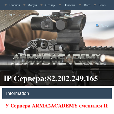
Главная
Форум
Отряды
Новости
Фото
Блоги
ТНТ
Статьи
Активность
Люди
Поиск
IP Сервера:82.202.249.165
Information
У Сервера ARMA2ACADEMY сменился IP