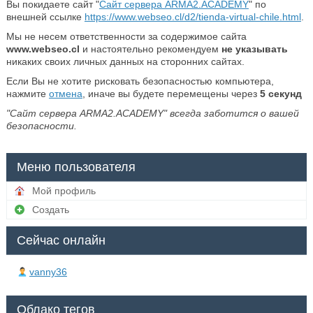
Вы покидаете сайт "
Сайт сервера ARMA2.ACADEMY
" по
внешней ссылке
https://www.webseo.cl/d2/tienda-virtual-chile.html
.
Мы не несем ответственности за содержимое сайта
www.webseo.cl
и настоятельно рекомендуем
не указывать
никаких своих личных данных на сторонних сайтах.
Если Вы не хотите рисковать безопасностью компьютера,
нажмите
отмена
, иначе вы будете перемещены через
5
секунд
"Сайт сервера ARMA2.ACADEMY" всегда заботится о вашей
безопасности.
Меню пользователя
Мой профиль
Создать
Сейчас онлайн
vanny36
Облако тегов