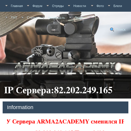
Главная
Форум
Отряды
Новости
Фото
Блоги
ТНТ
Статьи
Активность
Люди
Поиск
IP Сервера:82.202.249.165
Information
У Сервера ARMA2ACADEMY сменился IP