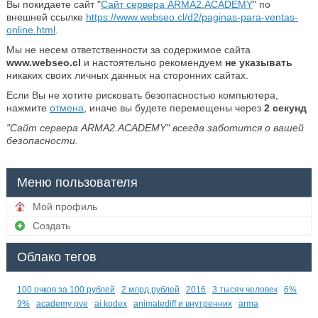
Вы покидаете сайт "
Сайт сервера ARMA2.ACADEMY
" по
внешней ссылке
https://www.webseo.cl/d2/paginas-para-ventas-
online.html
.
Мы не несем ответственности за содержимое сайта
www.webseo.cl
и настоятельно рекомендуем
не указывать
никаких своих личных данных на сторонних сайтах.
Если Вы не хотите рисковать безопасностью компьютера,
нажмите
отмена
, иначе вы будете перемещены через
2
секунд
"Сайт сервера ARMA2.ACADEMY" всегда заботится о вашей
безопасности.
Меню пользователя
Мой профиль
Создать
Облако тегов
100 очков за 100 рублей
2 млрд рублей
2016
3 тысяч человек
6%
9%
academy pve
ai kodex
animatediff и внутренних
arma