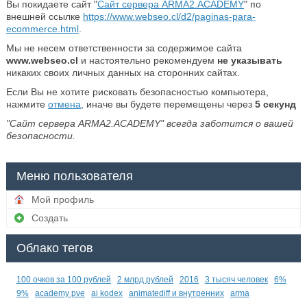
Вы покидаете сайт "
Сайт сервера ARMA2.ACADEMY
" по
внешней ссылке
https://www.webseo.cl/d2/paginas-para-
ecommerce.html
.
Мы не несем ответственности за содержимое сайта
www.webseo.cl
и настоятельно рекомендуем
не указывать
никаких своих личных данных на сторонних сайтах.
Если Вы не хотите рисковать безопасностью компьютера,
нажмите
отмена
, иначе вы будете перемещены через
5
секунд
"Сайт сервера ARMA2.ACADEMY" всегда заботится о вашей
безопасности.
Меню пользователя
Мой профиль
Создать
Облако тегов
100 очков за 100 рублей
2 млрд рублей
2016
3 тысяч человек
6%
9%
academy pve
ai kodex
animatediff и внутренних
arma