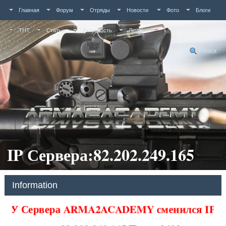
Главная
Форум
Отряды
Новости
Фото
Блоги
ТНТ
Статьи
Активность
Люди
Поиск
IP Сервера:82.202.249.165
Information
У Сервера ARMA2ACADEMY сменился IP