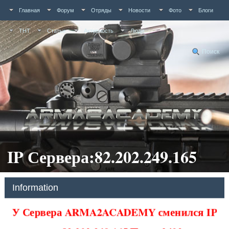
Главная
Форум
Отряды
Новости
Фото
Блоги
ТНТ
Статьи
Активность
Люди
Поиск
IP Сервера:82.202.249.165
Information
У Сервера ARMA2ACADEMY сменился IP