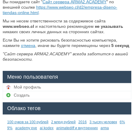
Вы покидаете сайт "
Сайт сервера ARMA2.ACADEMY
" по
внешней ссылке
https://www.webseo.cl/d2/empresa-diseno-
tiendas-online.html
.
Мы не несем ответственности за содержимое сайта
www.webseo.cl
и настоятельно рекомендуем
не указывать
никаких своих личных данных на сторонних сайтах.
Если Вы не хотите рисковать безопасностью компьютера,
нажмите
отмена
, иначе вы будете перемещены через
5
секунд
"Сайт сервера ARMA2.ACADEMY" всегда заботится о вашей
безопасности.
Меню пользователя
Мой профиль
Создать
Облако тегов
100 очков за 100 рублей
2 млрд рублей
2016
3 тысяч человек
6%
9%
academy pve
ai kodex
animatediff и внутренних
arma