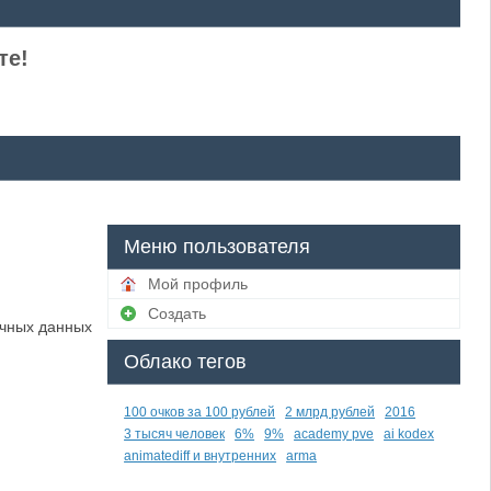
те!
Меню пользователя
Мой профиль
Создать
ичных данных
Облако тегов
100 очков за 100 рублей
2 млрд рублей
2016
3 тысяч человек
6%
9%
academy pve
ai kodex
animatediff и внутренних
arma