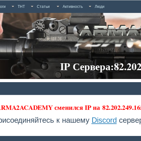
оги
ТНТ
Статьи
Активность
Люди
IP Сервера:82.202
 ARMA2ACADEMY сменился IP на
82.202.249.1
рисоединяйтесь к нашему
Discord
сервер