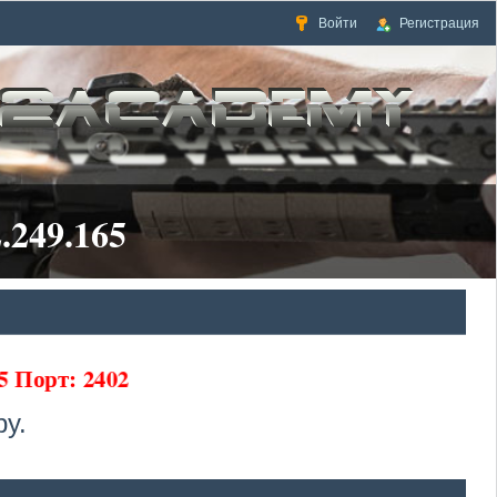
Войти
Регистрация
.249.165
65 Порт: 2402
у.