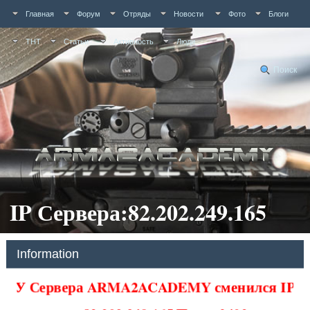
Главная
Форум
Отряды
Новости
Фото
Блоги
ТНТ
Статьи
Активность
Люди
Поиск
IP Сервера:82.202.249.165
Information
У Сервера ARMA2ACADEMY сменился IP