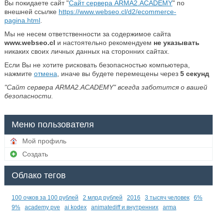
Вы покидаете сайт "
Сайт сервера ARMA2.ACADEMY
" по
внешней ссылке
https://www.webseo.cl/d2/ecommerce-
pagina.html
.
Мы не несем ответственности за содержимое сайта
www.webseo.cl
и настоятельно рекомендуем
не указывать
никаких своих личных данных на сторонних сайтах.
Если Вы не хотите рисковать безопасностью компьютера,
нажмите
отмена
, иначе вы будете перемещены через
5
секунд
"Сайт сервера ARMA2.ACADEMY" всегда заботится о вашей
безопасности.
Меню пользователя
Мой профиль
Создать
Облако тегов
100 очков за 100 рублей
2 млрд рублей
2016
3 тысяч человек
6%
9%
academy pve
ai kodex
animatediff и внутренних
arma