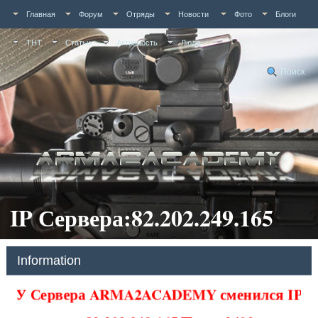
Главная
Форум
Отряды
Новости
Фото
Блоги
ТНТ
Статьи
Активность
Люди
Поиск
IP Сервера:82.202.249.165
Information
У Сервера ARMA2ACADEMY сменился IP