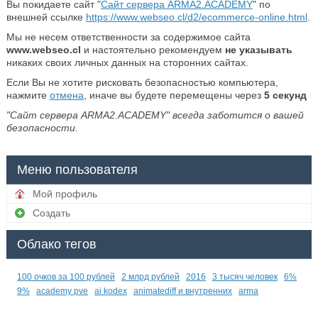
Вы покидаете сайт "
Сайт сервера ARMA2.ACADEMY
" по
внешней ссылке
https://www.webseo.cl/d2/ecommerce-online.html
.
Мы не несем ответственности за содержимое сайта
www.webseo.cl
и настоятельно рекомендуем
не указывать
никаких своих личных данных на сторонних сайтах.
Если Вы не хотите рисковать безопасностью компьютера,
нажмите
отмена
, иначе вы будете перемещены через
5
секунд
"Сайт сервера ARMA2.ACADEMY" всегда заботится о вашей
безопасности.
Меню пользователя
Мой профиль
Создать
Облако тегов
100 очков за 100 рублей
2 млрд рублей
2016
3 тысяч человек
6%
9%
academy pve
ai kodex
animatediff и внутренних
arma