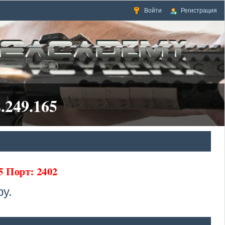
Войти
Регистрация
.249.165
65 Порт: 2402
у.