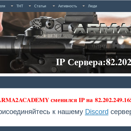
оги
ТНТ
Статьи
Активность
Люди
IP Сервера:82.202
 ARMA2ACADEMY сменился IP на
82.202.249.1
рисоединяйтесь к нашему
Discord
сервер