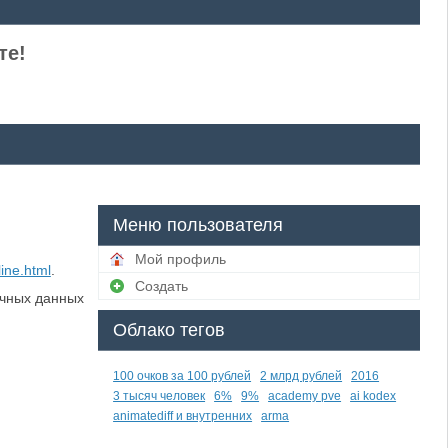
те!
Меню пользователя
Мой профиль
ine.html
.
Создать
ичных данных
Облако тегов
100 очков за 100 рублей
2 млрд рублей
2016
3 тысяч человек
6%
9%
academy pve
ai kodex
animatediff и внутренних
arma