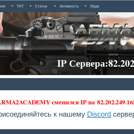
оги
ТНТ
Статьи
Активность
Люди
IP Сервера:82.202
 ARMA2ACADEMY сменился IP на
82.202.249.1
рисоединяйтесь к нашему
Discord
сервер