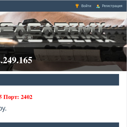
Войти
Регистрация
.249.165
65 Порт: 2402
у.