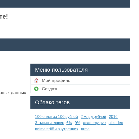
те!
Меню пользователя
Мой профиль
Создать
ичных данных
Облако тегов
100 очков за 100 рублей
2 млрд рублей
2016
3 тысяч человек
6%
9%
academy pve
ai kodex
animatediff и внутренних
arma