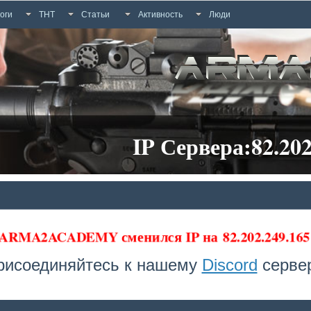
оги
ТНТ
Статьи
Активность
Люди
IP Сервера:82.202
 ARMA2ACADEMY сменился IP на
82.202.249.1
рисоединяйтесь к нашему
Discord
сервер