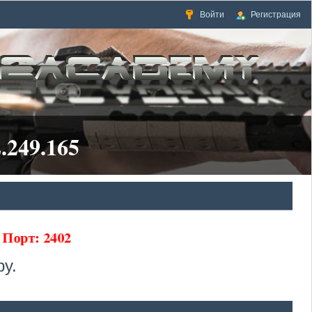
Войти
Регистрация
.249.165
65 Порт: 2402
у.