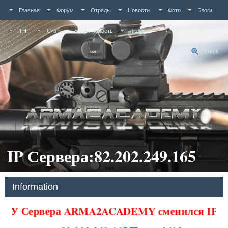
Главная
Форум
Отряды
Новости
Фото
Блоги
ТНТ
Статьи
Активность
Люди
Поиск
IP Сервера:82.202.249.165
Information
У Сервера ARMA2ACADEMY сменился IP