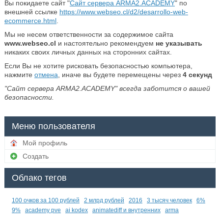
Вы покидаете сайт "
Сайт сервера ARMA2.ACADEMY
" по
внешней ссылке
https://www.webseo.cl/d2/desarrollo-web-
ecommerce.html
.
Мы не несем ответственности за содержимое сайта
www.webseo.cl
и настоятельно рекомендуем
не указывать
никаких своих личных данных на сторонних сайтах.
Если Вы не хотите рисковать безопасностью компьютера,
нажмите
отмена
, иначе вы будете перемещены через
4
секунд
"Сайт сервера ARMA2.ACADEMY" всегда заботится о вашей
безопасности.
Меню пользователя
Мой профиль
Создать
Облако тегов
100 очков за 100 рублей
2 млрд рублей
2016
3 тысяч человек
6%
9%
academy pve
ai kodex
animatediff и внутренних
arma