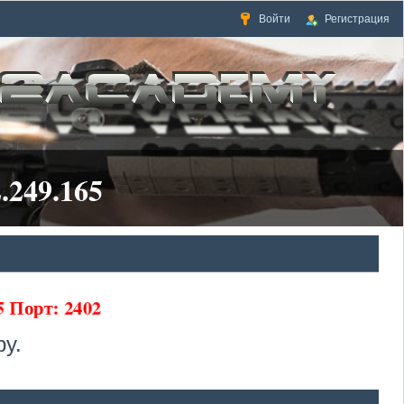
Войти
Регистрация
.249.165
65 Порт: 2402
у.