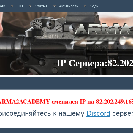
оги
ТНТ
Статьи
Активность
Люди
IP Сервера:82.202
 ARMA2ACADEMY сменился IP на
82.202.249.1
рисоединяйтесь к нашему
Discord
сервер