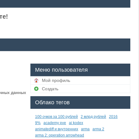
те!
Меню пользователя
Мой профиль
Создать
ичных данных
Облако тегов
100 очков за 100 рублей
2 млрд рублей
2016
9%
academy pve
ai kodex
animatediff и внутренних
arma
arma 2
arma 2: operation arrowhead