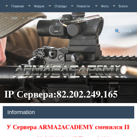
Главная
Форум
Отряды
Новости
Фото
Блоги
ТНТ
Статьи
Активность
Люди
Поиск
IP Сервера:82.202.249.165
Information
У Сервера ARMA2ACADEMY сменился IP