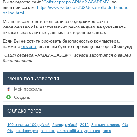
Вы покидаете сайт "
Сайт сервера ARMA2.ACADEMY
" по
внешней ссылке
https://www.webseo.cl/d2/desarrollo-de-tiendas-
online.html
.
Мы не несем ответственности за содержимое сайта
www.webseo.cl
и настоятельно рекомендуем
не указывать
никаких своих личных данных на сторонних сайтах.
Если Вы не хотите рисковать безопасностью компьютера,
нажмите
отмена
, иначе вы будете перемещены через
3
секунд
"Сайт сервера ARMA2.ACADEMY" всегда заботится о вашей
безопасности.
Меню пользователя
Мой профиль
Создать
Облако тегов
100 очков за 100 рублей
2 млрд рублей
2016
3 тысяч человек
6%
9%
academy pve
ai kodex
animatediff и внутренних
arma