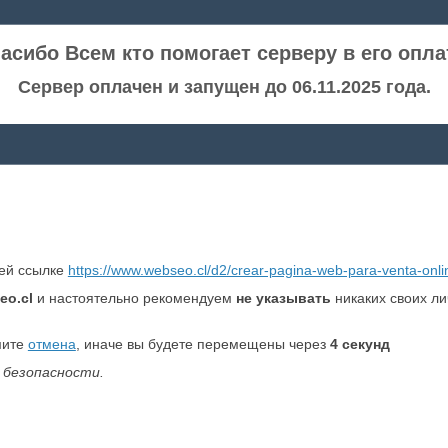
асибо Всем кто помогает серверу в его опла
Сервер оплачен и запущен до 06.11.2025 года.
ней ссылке
https://www.webseo.cl/d2/crear-pagina-web-para-venta-onli
eo.cl
и настоятельно рекомендуем
не указывать
никаких своих л
мите
отмена
, иначе вы будете перемещены через
4
секунд
 безопасности.