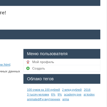
те!
Меню пользователя
Мой профиль
ne.html
.
Создать
ичных данных
Облако тегов
100 очков за 100 рублей
2 млрд рублей
2016
3 тысяч человек
6%
9%
academy pve
ai kodex
animatediff и внутренних
arma