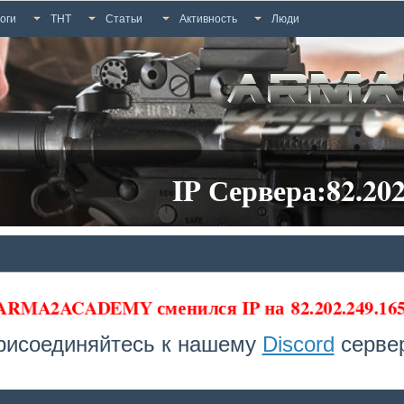
оги
ТНТ
Статьи
Активность
Люди
IP Сервера:82.202
 ARMA2ACADEMY сменился IP на
82.202.249.1
рисоединяйтесь к нашему
Discord
сервер