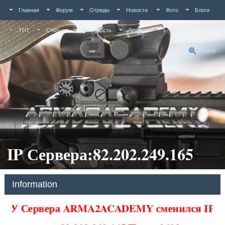
Главная
Форум
Отряды
Новости
Фото
Блоги
ТНТ
Статьи
Активность
Люди
Поиск
IP Сервера:82.202.249.165
Information
У Сервера ARMA2ACADEMY сменился IP