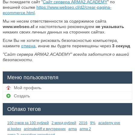
Вы покидаете сайт "
Сайт сервера ARMA2.ACADEMY
" по
внешней ссылке
https://www.webseo.cl/d2/crear-pagina-
ecommerce.html
.
Мы не несем ответственности за содержимое сайта
www.webseo.cl
и настоятельно рекомендуем
не указывать
никаких своих личных данных на сторонних сайтах.
Если Вы не хотите рисковать безопасностью компьютера,
нажмите
отмена
, иначе вы будете перемещены через
3
секунд
"Сайт сервера ARMA2.ACADEMY" всегда заботится о вашей
безопасности.
Меню пользователя
Мой профиль
Создать
Облако тегов
100 очков за 100 рублей
2 млрд рублей
2016
9%
academy pve
ai kodex
animatediff и внутренних
arma
arma 2