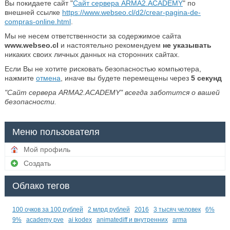
Вы покидаете сайт "
Сайт сервера ARMA2.ACADEMY
" по
внешней ссылке
https://www.webseo.cl/d2/crear-pagina-de-
compras-online.html
.
Мы не несем ответственности за содержимое сайта
www.webseo.cl
и настоятельно рекомендуем
не указывать
никаких своих личных данных на сторонних сайтах.
Если Вы не хотите рисковать безопасностью компьютера,
нажмите
отмена
, иначе вы будете перемещены через
5
секунд
"Сайт сервера ARMA2.ACADEMY" всегда заботится о вашей
безопасности.
Меню пользователя
Мой профиль
Создать
Облако тегов
100 очков за 100 рублей
2 млрд рублей
2016
3 тысяч человек
6%
9%
academy pve
ai kodex
animatediff и внутренних
arma