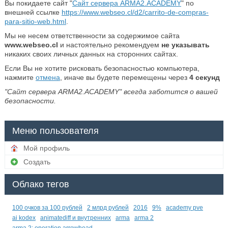
Вы покидаете сайт "
Сайт сервера ARMA2.ACADEMY
" по
внешней ссылке
https://www.webseo.cl/d2/carrito-de-compras-
para-sitio-web.html
.
Мы не несем ответственности за содержимое сайта
www.webseo.cl
и настоятельно рекомендуем
не указывать
никаких своих личных данных на сторонних сайтах.
Если Вы не хотите рисковать безопасностью компьютера,
нажмите
отмена
, иначе вы будете перемещены через
4
секунд
"Сайт сервера ARMA2.ACADEMY" всегда заботится о вашей
безопасности.
Меню пользователя
Мой профиль
Создать
Облако тегов
100 очков за 100 рублей
2 млрд рублей
2016
9%
academy pve
ai kodex
animatediff и внутренних
arma
arma 2