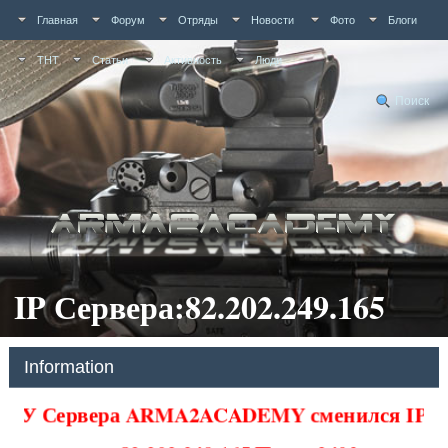
Главная
Форум
Отряды
Новости
Фото
Блоги
ТНТ
Статьи
Активность
Люди
Поиск
IP Сервера:82.202.249.165
Information
У Сервера ARMA2ACADEMY сменился IP