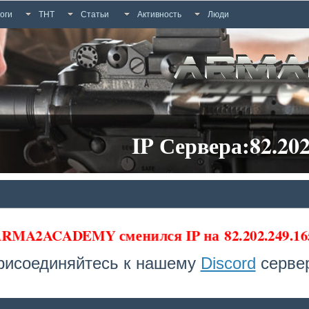
оги
ТНТ
Статьи
Активность
Люди
IP Сервера:82.202
 ARMA2ACADEMY сменился IP на
82.202.249.16
рисоединяйтесь к нашему
Discord
сервер