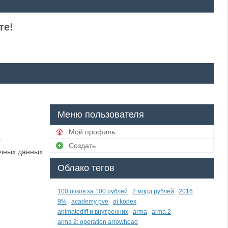
те!
Меню пользователя
Мой профиль
.
Создать
ичных данных
Облако тегов
100 очков за 100 рублей
2 млрд рублей
2016
9%
academy pve
ai kodex
animatediff и внутренних
arma
arma 2
arma 2: operation arrowhead