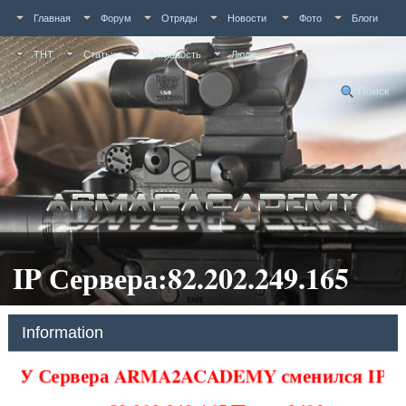
Главная
Форум
Отряды
Новости
Фото
Блоги
ТНТ
Статьи
Активность
Люди
Поиск
IP Сервера:82.202.249.165
Information
У Сервера ARMA2ACADEMY сменился IP