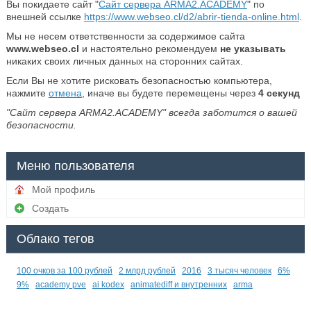
Вы покидаете сайт "
Сайт сервера ARMA2.ACADEMY
" по
внешней ссылке
https://www.webseo.cl/d2/abrir-tienda-online.html
.
Мы не несем ответственности за содержимое сайта
www.webseo.cl
и настоятельно рекомендуем
не указывать
никаких своих личных данных на сторонних сайтах.
Если Вы не хотите рисковать безопасностью компьютера,
нажмите
отмена
, иначе вы будете перемещены через
4
секунд
"Сайт сервера ARMA2.ACADEMY" всегда заботится о вашей
безопасности.
Меню пользователя
Мой профиль
Создать
Облако тегов
100 очков за 100 рублей
2 млрд рублей
2016
3 тысяч человек
6%
9%
academy pve
ai kodex
animatediff и внутренних
arma