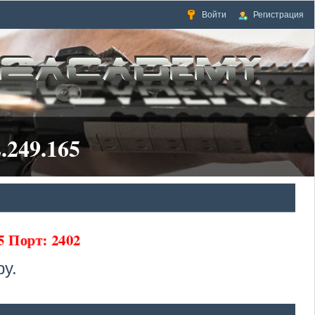
Войти
Регистрация
.249.165
65 Порт: 2402
у.