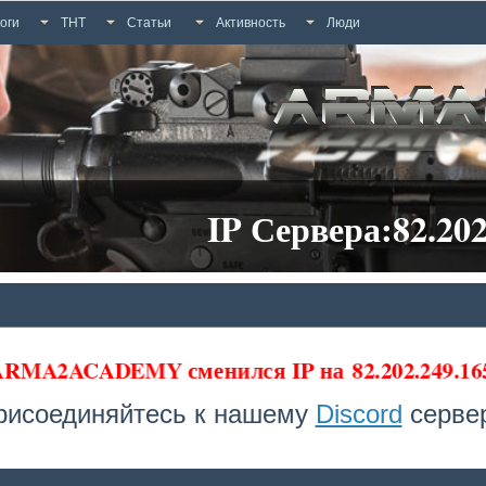
оги
ТНТ
Статьи
Активность
Люди
IP Сервера:82.202
 ARMA2ACADEMY сменился IP на
82.202.249.1
рисоединяйтесь к нашему
Discord
сервер