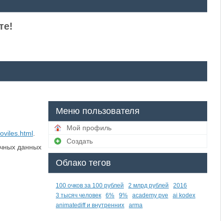
те!
Меню пользователя
Мой профиль
oviles.html
.
Создать
ичных данных
Облако тегов
100 очков за 100 рублей
2 млрд рублей
2016
3 тысяч человек
6%
9%
academy pve
ai kodex
animatediff и внутренних
arma