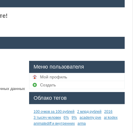
те!
Меню пользователя
Мой профиль
Создать
ичных данных
Облако тегов
100 очков за 100 рублей
2 млрд рублей
2016
3 тысяч человек
6%
9%
academy pve
ai kodex
animatediff и внутренних
arma