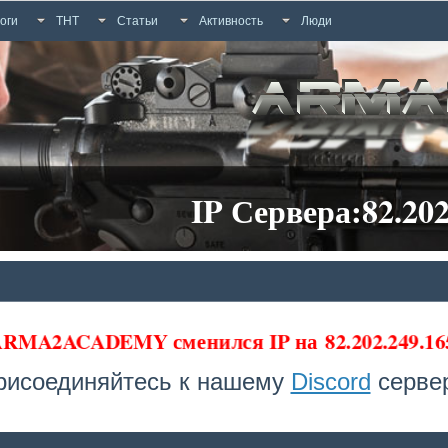
оги
ТНТ
Статьи
Активность
Люди
IP Сервера:82.202
 ARMA2ACADEMY сменился IP на
82.202.249.16
рисоединяйтесь к нашему
Discord
сервер