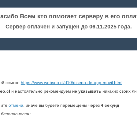
асибо Всем кто помогает серверу в его опла
Сервер оплачен и запущен до 06.11.2025 года.
ней ссылке
https://www.webseo.cl/d10/diseno-de-app-movil.html
.
eo.cl
и настоятельно рекомендуем
не указывать
никаких своих л
мите
отмена
, иначе вы будете перемещены через
4
секунд
 безопасности.