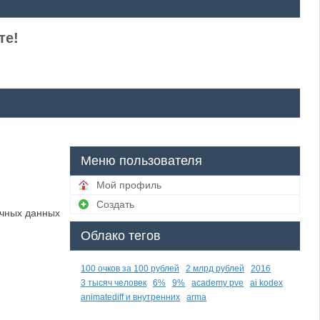
те!
Меню пользователя
Мой профиль
Создать
ичных данных
Облако тегов
100 очков за 100 рублей
2 млрд рублей
2016
3 тысяч человек
6%
9%
academy pve
ai kodex
animatediff и внутренних
arma