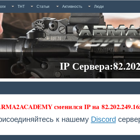
оги
ТНТ
Статьи
Активность
Люди
IP Сервера:82.202
 ARMA2ACADEMY сменился IP на
82.202.249.16
рисоединяйтесь к нашему
Discord
сервер