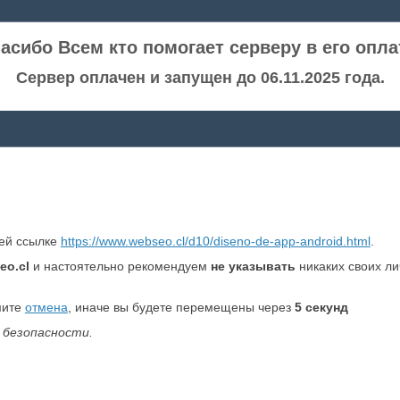
асибо Всем кто помогает серверу в его опла
Сервер оплачен и запущен до 06.11.2025 года.
ней ссылке
https://www.webseo.cl/d10/diseno-de-app-android.html
.
eo.cl
и настоятельно рекомендуем
не указывать
никаких своих л
мите
отмена
, иначе вы будете перемещены через
5
секунд
 безопасности.