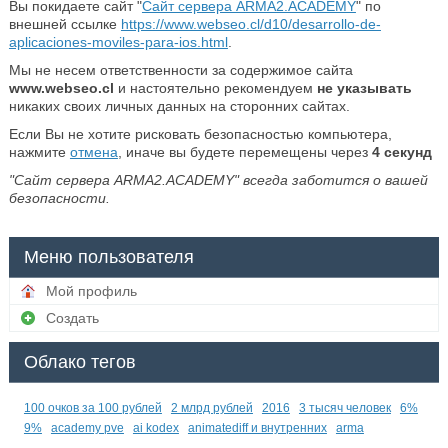
Вы покидаете сайт "
Сайт сервера ARMA2.ACADEMY
" по
внешней ссылке
https://www.webseo.cl/d10/desarrollo-de-
aplicaciones-moviles-para-ios.html
.
Мы не несем ответственности за содержимое сайта
www.webseo.cl
и настоятельно рекомендуем
не указывать
никаких своих личных данных на сторонних сайтах.
Если Вы не хотите рисковать безопасностью компьютера,
нажмите
отмена
, иначе вы будете перемещены через
4
секунд
"Сайт сервера ARMA2.ACADEMY" всегда заботится о вашей
безопасности.
Меню пользователя
Мой профиль
Создать
Облако тегов
100 очков за 100 рублей
2 млрд рублей
2016
3 тысяч человек
6%
9%
academy pve
ai kodex
animatediff и внутренних
arma