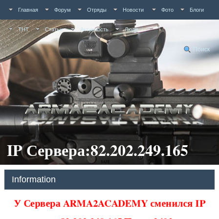
Главная
Форум
Отряды
Новости
Фото
Блоги
ТНТ
Статьи
Активность
Люди
Поиск
IP Сервера:82.202.249.165
Information
У Сервера ARMA2ACADEMY сменился IP