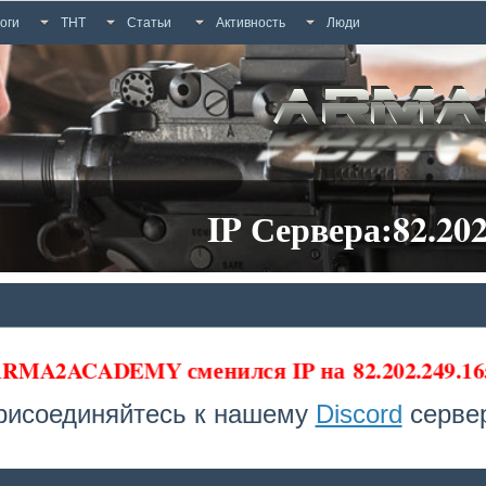
оги
ТНТ
Статьи
Активность
Люди
IP Сервера:82.202
 ARMA2ACADEMY сменился IP на
82.202.249.16
рисоединяйтесь к нашему
Discord
сервер