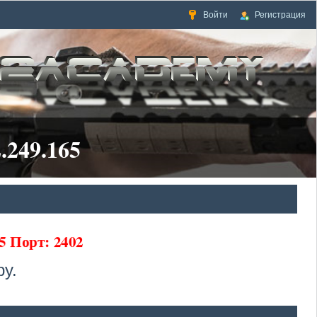
Войти
Регистрация
.249.165
5 Порт: 2402
у.