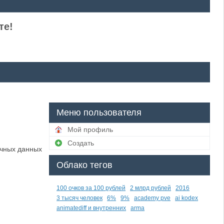
те!
Меню пользователя
Мой профиль
Создать
ичных данных
Облако тегов
100 очков за 100 рублей
2 млрд рублей
2016
3 тысяч человек
6%
9%
academy pve
ai kodex
animatediff и внутренних
arma