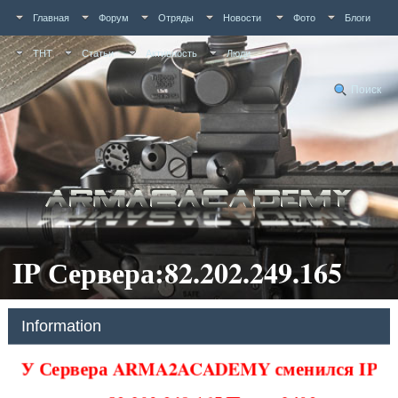
Главная
Форум
Отряды
Новости
Фото
Блоги
ТНТ
Статьи
Активность
Люди
Поиск
IP Сервера:82.202.249.165
Information
У Сервера ARMA2ACADEMY сменился IP