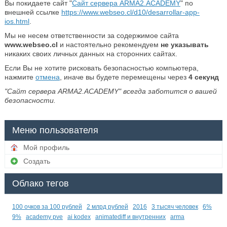
Вы покидаете сайт "
Сайт сервера ARMA2.ACADEMY
" по
внешней ссылке
https://www.webseo.cl/d10/desarrollar-app-
ios.html
.
Мы не несем ответственности за содержимое сайта
www.webseo.cl
и настоятельно рекомендуем
не указывать
никаких своих личных данных на сторонних сайтах.
Если Вы не хотите рисковать безопасностью компьютера,
нажмите
отмена
, иначе вы будете перемещены через
4
секунд
"Сайт сервера ARMA2.ACADEMY" всегда заботится о вашей
безопасности.
Меню пользователя
Мой профиль
Создать
Облако тегов
100 очков за 100 рублей
2 млрд рублей
2016
3 тысяч человек
6%
9%
academy pve
ai kodex
animatediff и внутренних
arma