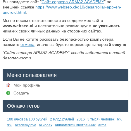
Вы покидаете сайт "
Сайт сервера ARMA2.ACADEMY
" по
внешней ссылке
https://www.webseo.cl/d10/desarrollar-app-en-
android.html
.
Мы не несем ответственности за содержимое сайта
www.webseo.cl
и настоятельно рекомендуем
не указывать
никаких своих личных данных на сторонних сайтах.
Если Вы не хотите рисковать безопасностью компьютера,
нажмите
отмена
, иначе вы будете перемещены через
5
секунд
"Сайт сервера ARMA2.ACADEMY" всегда заботится о вашей
безопасности.
Меню пользователя
Мой профиль
Создать
Облако тегов
100 очков за 100 рублей
2 млрд рублей
2016
3 тысяч человек
6%
9%
academy pve
ai kodex
animatediff и внутренних
arma