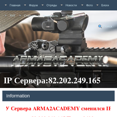
Главная
Форум
Отряды
Новости
Фото
Блоги
ТНТ
Статьи
Активность
Люди
Поиск
IP Сервера:82.202.249.165
Information
У Сервера ARMA2ACADEMY сменился IP