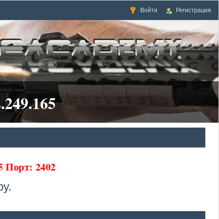
Войти
Регистрация
.249.165
65 Порт: 2402
у.