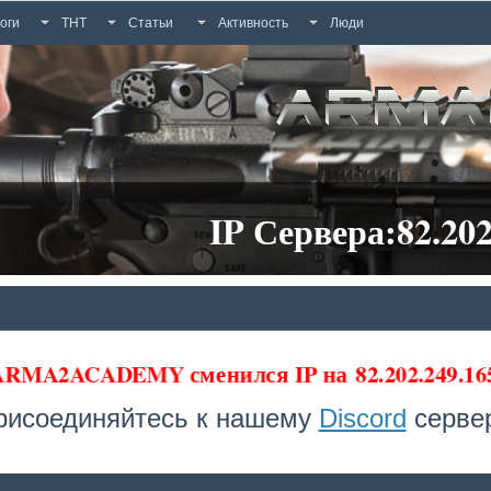
оги
ТНТ
Статьи
Активность
Люди
IP Сервера:82.202
 ARMA2ACADEMY сменился IP на
82.202.249.1
рисоединяйтесь к нашему
Discord
сервер