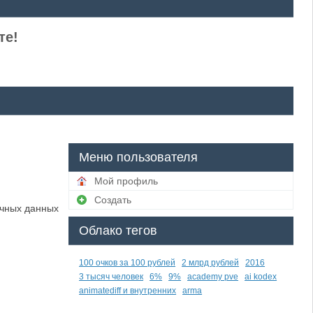
те!
Меню пользователя
Мой профиль
Создать
ичных данных
Облако тегов
100 очков за 100 рублей
2 млрд рублей
2016
3 тысяч человек
6%
9%
academy pve
ai kodex
animatediff и внутренних
arma