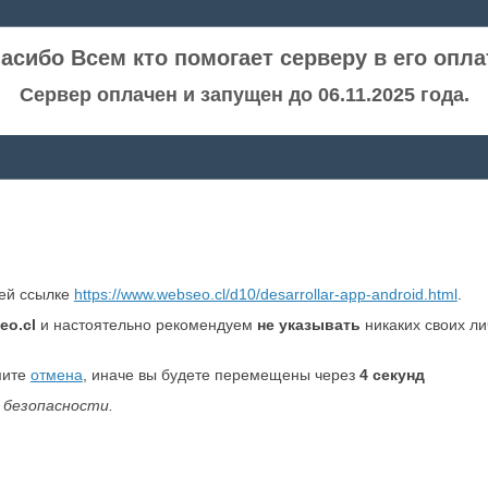
асибо Всем кто помогает серверу в его опла
Сервер оплачен и запущен до 06.11.2025 года.
ней ссылке
https://www.webseo.cl/d10/desarrollar-app-android.html
.
eo.cl
и настоятельно рекомендуем
не указывать
никаких своих л
мите
отмена
, иначе вы будете перемещены через
4
секунд
 безопасности.