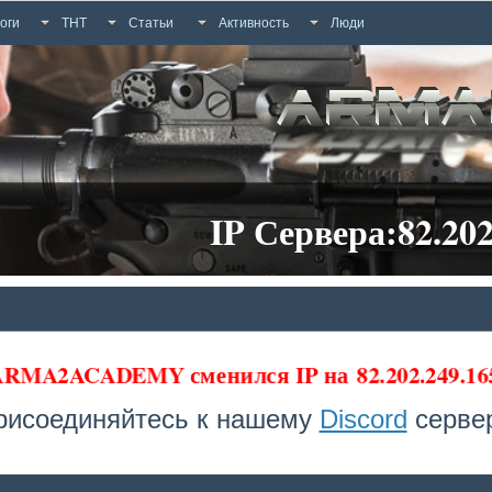
оги
ТНТ
Статьи
Активность
Люди
IP Сервера:82.202
 ARMA2ACADEMY сменился IP на
82.202.249.1
рисоединяйтесь к нашему
Discord
сервер