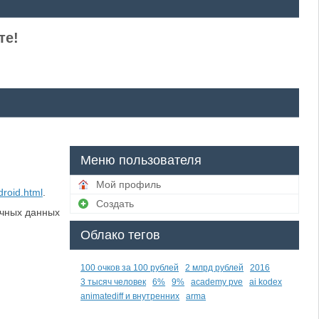
те!
Меню пользователя
Мой профиль
droid.html
.
Создать
ичных данных
Облако тегов
100 очков за 100 рублей
2 млрд рублей
2016
3 тысяч человек
6%
9%
academy pve
ai kodex
animatediff и внутренних
arma