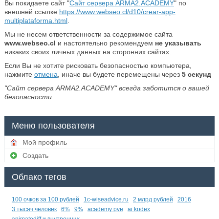
Вы покидаете сайт "
Сайт сервера ARMA2.ACADEMY
" по
внешней ссылке
https://www.webseo.cl/d10/crear-app-
multiplataforma.html
.
Мы не несем ответственности за содержимое сайта
www.webseo.cl
и настоятельно рекомендуем
не указывать
никаких своих личных данных на сторонних сайтах.
Если Вы не хотите рисковать безопасностью компьютера,
нажмите
отмена
, иначе вы будете перемещены через
5
секунд
"Сайт сервера ARMA2.ACADEMY" всегда заботится о вашей
безопасности.
Меню пользователя
Мой профиль
Создать
Облако тегов
100 очков за 100 рублей
1c-wiseadvice.ru
2 млрд рублей
2016
3 тысяч человек
6%
9%
academy pve
ai kodex