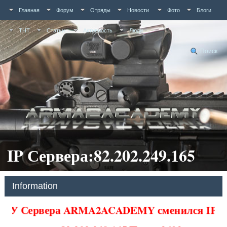
Главная
Форум
Отряды
Новости
Фото
Блоги
ТНТ
Статьи
Активность
Люди
Поиск
IP Сервера:82.202.249.165
Information
У Сервера ARMA2ACADEMY сменился IP