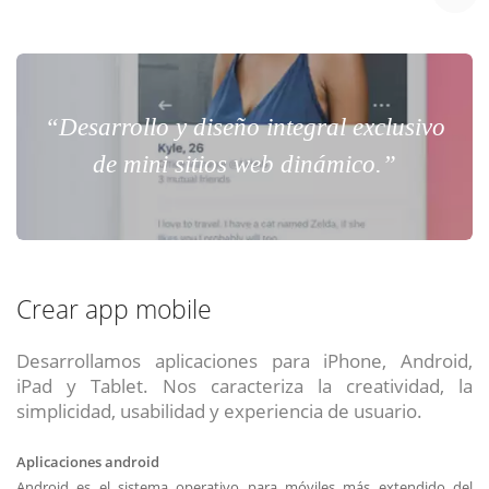
Chat Online
Meet para la reunión online.
Cotización
Todos nuestros ejecutivos están fuera de línea. Complete el formulario
para enviarnos un correo electrónico con sus datos personales.
Complete el formulario y nos contactaremos a la brevedad.
“Desarrollo y diseño integral exclusivo
de mini sitios web dinámico.”
Crear app mobile
Desarrollamos aplicaciones para iPhone, Android,
iPad y Tablet. Nos caracteriza la creatividad, la
simplicidad, usabilidad y experiencia de usuario.
ENVIAR
ENVIAR
ENVIAR
Aplicaciones android
Acepto
Acepto
Acepto
terminos y condiciones
terminos y condiciones
terminos y condiciones
Android es el sistema operativo para móviles más extendido del