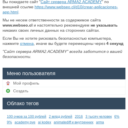
Вы покидаете сайт "
Сайт сервера ARMA2.ACADEMY
" по
внешней ссылке
https://www.webseo.cl/d10/crear-aplicaciones-
app.html
.
Мы не несем ответственности за содержимое сайта
www.webseo.cl
и настоятельно рекомендуем
не указывать
никаких своих личных данных на сторонних сайтах.
Если Вы не хотите рисковать безопасностью компьютера,
нажмите
отмена
, иначе вы будете перемещены через
4
секунд
"Сайт сервера ARMA2.ACADEMY" всегда заботится о вашей
безопасности.
Меню пользователя
Мой профиль
Создать
Облако тегов
100 очков за 100 рублей
2 млрд рублей
2016
3 тысяч человек
6%
9%
academy pve
ai kodex
animatediff и внутренних
arma