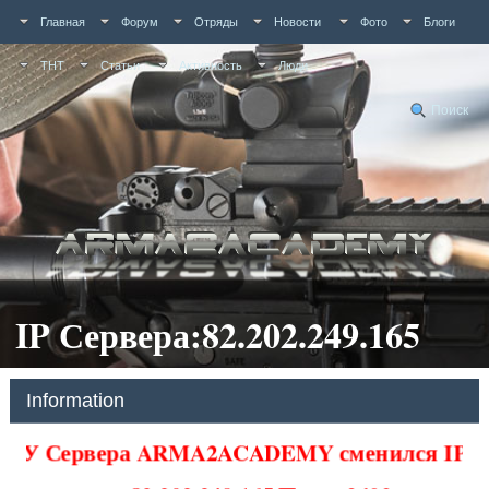
Главная
Форум
Отряды
Новости
Фото
Блоги
ТНТ
Статьи
Активность
Люди
Поиск
IP Сервера:82.202.249.165
Information
У Сервера ARMA2ACADEMY сменился IP