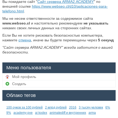
Вы покидаете сайт "
Сайт сервера ARMA2.ACADEMY
" по
внешней ссылке
https://www.webseo.cl/d10/aplicaciones-para-
telefono.html
.
Мы не несем ответственности за содержимое сайта
www.webseo.cl
и настоятельно рекомендуем
не указывать
никаких своих личных данных на сторонних сайтах.
Если Вы не хотите рисковать безопасностью компьютера,
нажмите
отмена
, иначе вы будете перемещены через
5
секунд
"Сайт сервера ARMA2.ACADEMY" всегда заботится о вашей
безопасности.
Меню пользователя
Мой профиль
Создать
Облако тегов
100 очков за 100 рублей
2 млрд рублей
2016
3 тысяч человек
6%
9%
academy pve
ai kodex
animatediff и внутренних
arma