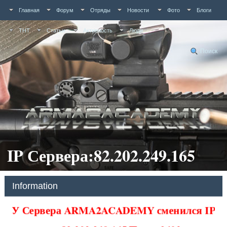
Главная
Форум
Отряды
Новости
Фото
Блоги
ТНТ
Статьи
Активность
Люди
Поиск
IP Сервера:82.202.249.165
Information
У Сервера ARMA2ACADEMY сменился IP