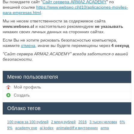
Вы покидаете сайт "
Сайт сервера ARMA2.ACADEMY
" по
внешней ссылке
https://www.webseo.cl/d10/aplicaciones-moviles-
para-empresas.html
.
Мы не несем ответственности за содержимое сайта
www.webseo.cl
и настоятельно рекомендуем
не указывать
никаких своих личных данных на сторонних сайтах.
Если Вы не хотите рисковать безопасностью компьютера,
нажмите
отмена
, иначе вы будете перемещены через
4
секунд
"Сайт сервера ARMA2.ACADEMY" всегда заботится о вашей
безопасности.
Меню пользователя
Мой профиль
Создать
Облако тегов
100 очков за 100 рублей
2 млрд рублей
2016
3 тысяч человек
6%
9%
academy pve
ai kodex
animatediff и внутренних
arma