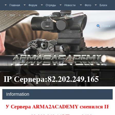
Главная
Форум
Отряды
Новости
Фото
Блоги
ТНТ
Статьи
Активность
Люди
Поиск
IP Сервера:82.202.249.165
Information
У Сервера ARMA2ACADEMY сменился IP