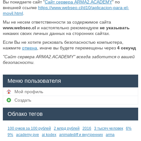
Вы покидаете сайт "
Сайт сервера ARMA2.ACADEMY
" по
внешней ссылке
https://www.webseo.cl/d10/aplicacion-para-el-
movil.html
.
Мы не несем ответственности за содержимое сайта
www.webseo.cl
и настоятельно рекомендуем
не указывать
никаких своих личных данных на сторонних сайтах.
Если Вы не хотите рисковать безопасностью компьютера,
нажмите
отмена
, иначе вы будете перемещены через
4
секунд
"Сайт сервера ARMA2.ACADEMY" всегда заботится о вашей
безопасности.
Меню пользователя
Мой профиль
Создать
Облако тегов
100 очков за 100 рублей
2 млрд рублей
2016
3 тысяч человек
6%
9%
academy pve
ai kodex
animatediff и внутренних
arma