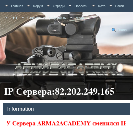
Главная
Форум
Отряды
Новости
Фото
Блоги
ТНТ
Статьи
Активность
Люди
Поиск
IP Сервера:82.202.249.165
Information
У Сервера ARMA2ACADEMY сменился IP