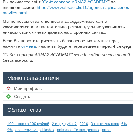
Вы покидаете сайт "
Сайт сервера ARMA2.ACADEMY
" по
внешней ссылке
https://www.webseo.cl/d10/agencia-aplicaciones-
moviles.html
.
Мы не несем ответственности за содержимое сайта
www.webseo.cl
и настоятельно рекомендуем
не указывать
никаких своих личных данных на сторонних сайтах.
Если Вы не хотите рисковать безопасностью компьютера,
нажмите
отмена
, иначе вы будете перемещены через
4
секунд
"Сайт сервера ARMA2.ACADEMY" всегда заботится о вашей
безопасности.
Меню пользователя
Мой профиль
Создать
Облако тегов
100 очков за 100 рублей
2 млрд рублей
2016
3 тысяч человек
6%
9%
academy pve
ai kodex
animatediff и внутренних
arma