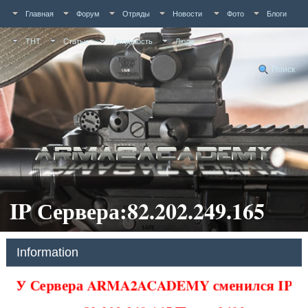
Главная
Форум
Отряды
Новости
Фото
Блоги
ТНТ
Статьи
Активность
Люди
Поиск
IP Сервера:82.202.249.165
Information
У Сервера ARMA2ACADEMY сменился IP