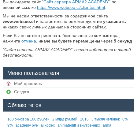
Вы покидаете сайт "
Сайт сервера ARMA2.ACADEMY
" по
внешней ссылке
https://www.webseo.cl/clientes.html
.
Мы не несем ответственности за содержимое сайта
www.webseo.cl
и настоятельно рекомендуем
не указывать
никаких своих личных данных на сторонних сайтах.
Если Вы не хотите рисковать безопасностью компьютера,
нажмите
отмена
, иначе вы будете перемещены через
5
секунд
"Сайт сервера ARMA2.ACADEMY" всегда заботится о вашей
безопасности.
Меню пользователя
Мой профиль
Создать
Облако тегов
100 очков за 100 рублей
2 млрд рублей
2016
3 тысяч человек
6%
9%
academy pve
ai kodex
animatediff и внутренних
arma