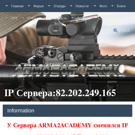
Главная
Форум
Отряды
Новости
Фото
Блоги
ТНТ
Статьи
Активность
Люди
Поиск
IP Сервера:82.202.249.165
Information
У Сервера ARMA2ACADEMY сменился IP