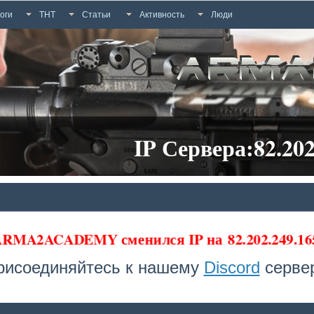
оги
ТНТ
Статьи
Активность
Люди
IP Сервера:82.202
 ARMA2ACADEMY сменился IP на
82.202.249.1
рисоединяйтесь к нашему
Discord
сервер