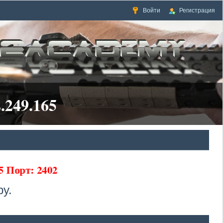
Войти
Регистрация
.249.165
65 Порт: 2402
у.