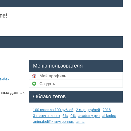
те!
Меню пользователя
Мой профиль
s-de-
Создать
ичных данных
Облако тегов
100 очков за 100 рублей
2 млрд рублей
2016
3 тысяч человек
6%
9%
academy pve
ai kodex
animatediff и внутренних
arma