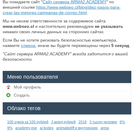
Вы покидаете сайт "
Сайт сервера ARMA2.ACADEMY
" по
внешней ссылке
https://www.webseo.cl/blog/diez-pasos-para-
crear-las-mejores-campanas-de-correo.html
.
Мы не несем ответственности за содержимое сайта
www.webseo.cl
и настоятельно рекомендуем
не указывать
никаких своих личных данных на сторонних сайтах.
Если Вы не хотите рисковать безопасностью компьютера,
нажмите
отмена
, иначе вы будете перемещены через
5
секунд
"Сайт сервера ARMA2.ACADEMY" всегда заботится о вашей
безопасности.
Меню пользователя
Мой профиль
Создать
Облако тегов
100 очков за 100 рублей
2 млрд рублей
2016
3 тысяч человек
6%
9%
academy pve
ai kodex
animatediff и внутренних
arma