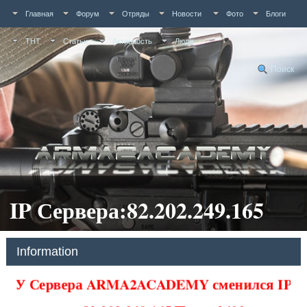
Главная
Форум
Отряды
Новости
Фото
Блоги
ТНТ
Статьи
Активность
Люди
Поиск
IP Сервера:82.202.249.165
Information
У Сервера ARMA2ACADEMY сменился IP