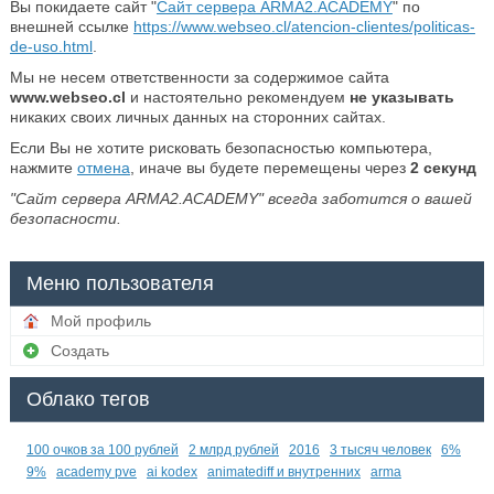
Вы покидаете сайт "
Сайт сервера ARMA2.ACADEMY
" по
внешней ссылке
https://www.webseo.cl/atencion-clientes/politicas-
de-uso.html
.
Мы не несем ответственности за содержимое сайта
www.webseo.cl
и настоятельно рекомендуем
не указывать
никаких своих личных данных на сторонних сайтах.
Если Вы не хотите рисковать безопасностью компьютера,
нажмите
отмена
, иначе вы будете перемещены через
2
секунд
"Сайт сервера ARMA2.ACADEMY" всегда заботится о вашей
безопасности.
Меню пользователя
Мой профиль
Создать
Облако тегов
100 очков за 100 рублей
2 млрд рублей
2016
3 тысяч человек
6%
9%
academy pve
ai kodex
animatediff и внутренних
arma