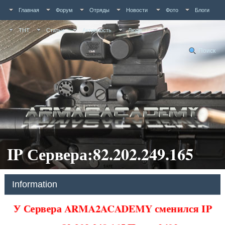
Главная
Форум
Отряды
Новости
Фото
Блоги
ТНТ
Статьи
Активность
Люди
Поиск
IP Сервера:82.202.249.165
Information
У Сервера ARMA2ACADEMY сменился IP