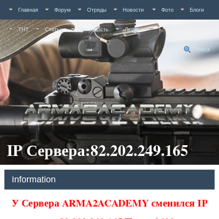
Главная
Форум
Отряды
Новости
Фото
Блоги
ТНТ
Статьи
Активность
Люди
Поиск
IP Сервера:82.202.249.165
Information
У Сервера ARMA2ACADEMY сменился IP