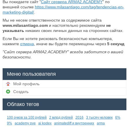
Вы покидаете сайт "
Сайт сервера ARMA2.ACADEMY
" по
внешней ссылке
https://www.milasantiago.com/tag/tendencias-en-
marketing-digital/
.
Мы не несем ответственности за содержимое сайта
www.milasantiago.com
и настоятельно рекомендуем
не
указывать
никаких своих личных данных на сторонних сайтах.
Если Вы не хотите рисковать безопасностью компьютера,
нажмите
отмена
, иначе вы будете перемещены через
5
секунд
"Сайт сервера ARMA2.ACADEMY" всегда заботится о вашей
безопасности.
Меню пользователя
Мой профиль
Создать
Облако тегов
100 очков за 100 рублей
2 млрд рублей
2016
3 тысяч человек
6%
9%
academy pve
ai kodex
animatediff и внутренних
arma