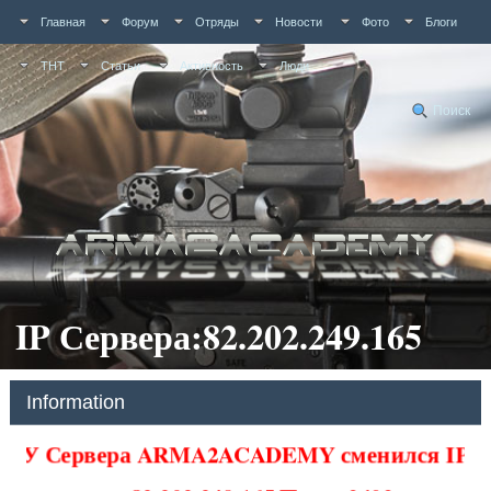
Главная
Форум
Отряды
Новости
Фото
Блоги
ТНТ
Статьи
Активность
Люди
Поиск
IP Сервера:82.202.249.165
Information
У Сервера ARMA2ACADEMY сменился IP