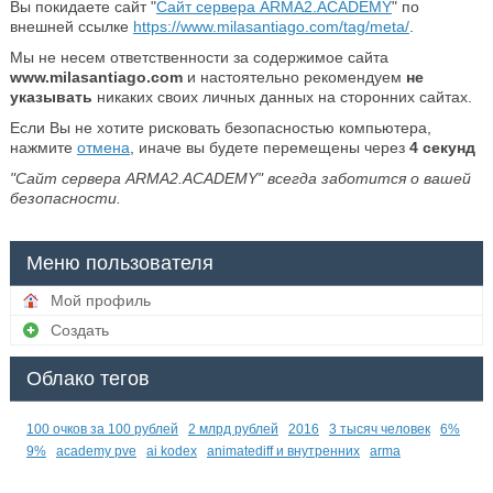
Вы покидаете сайт "
Сайт сервера ARMA2.ACADEMY
" по
внешней ссылке
https://www.milasantiago.com/tag/meta/
.
Мы не несем ответственности за содержимое сайта
www.milasantiago.com
и настоятельно рекомендуем
не
указывать
никаких своих личных данных на сторонних сайтах.
Если Вы не хотите рисковать безопасностью компьютера,
нажмите
отмена
, иначе вы будете перемещены через
4
секунд
"Сайт сервера ARMA2.ACADEMY" всегда заботится о вашей
безопасности.
Меню пользователя
Мой профиль
Создать
Облако тегов
100 очков за 100 рублей
2 млрд рублей
2016
3 тысяч человек
6%
9%
academy pve
ai kodex
animatediff и внутренних
arma